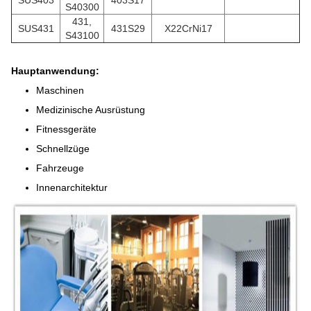
SUS403
403S17
S40300
431,
SUS431
431S29
X22CrNi17
S43100
Hauptanwendung:
Maschinen
Medizinische Ausrüstung
Fitnessgeräte
Schnellzüge
Fahrzeuge
Innenarchitektur