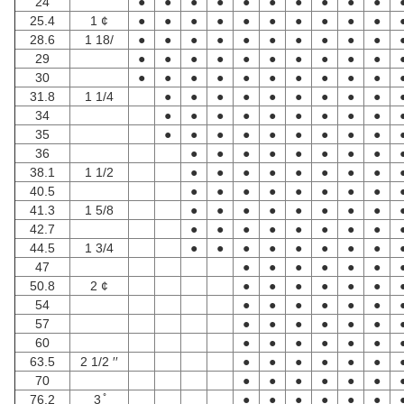
24
●
●
●
●
●
●
●
●
●
●
25.4
1 ¢
●
●
●
●
●
●
●
●
●
●
28.6
1 18/
●
●
●
●
●
●
●
●
●
●
29
●
●
●
●
●
●
●
●
●
●
30
●
●
●
●
●
●
●
●
●
●
31.8
1 1/4
●
●
●
●
●
●
●
●
●
34
●
●
●
●
●
●
●
●
●
35
●
●
●
●
●
●
●
●
●
36
●
●
●
●
●
●
●
●
38.1
1 1/2
●
●
●
●
●
●
●
●
40.5
●
●
●
●
●
●
●
●
41.3
1 5/8
●
●
●
●
●
●
●
●
42.7
●
●
●
●
●
●
●
●
44.5
1 3/4
●
●
●
●
●
●
●
●
47
●
●
●
●
●
●
50.8
2 ¢
●
●
●
●
●
●
54
●
●
●
●
●
●
57
●
●
●
●
●
●
60
●
●
●
●
●
●
63.5
2 1/2 ′′
●
●
●
●
●
●
70
●
●
●
●
●
●
76.2
3 ̊
●
●
●
●
●
●