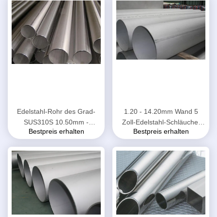
Edelstahl-Rohr des Grad-
1.20 - 14.20mm Wand 5
SUS310S 10.50mm -
Zoll-Edelstahl-Schläuche,
Bestpreis erhalten
Bestpreis erhalten
318.50mm äußerer
rostfreies Rohr des
Seitendurchmesser
langlebigen Gutes 321