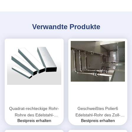
Verwandte Produkte
Quadrat-rechteckige Rohr-
Geschweißtes Polier6
Rohre des Edelstahl-
Edelstahl-Rohr des Zoll-
Bestpreis erhalten
Bestpreis erhalten
304/316L/201/430/410
ASME