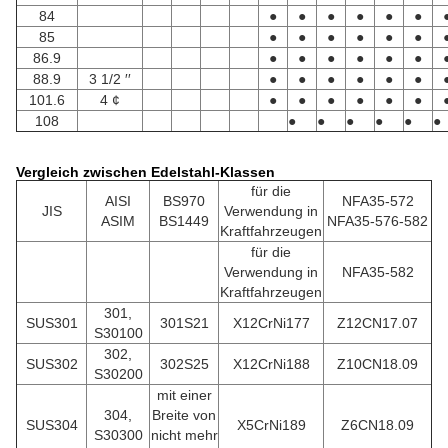
84
●
●
●
●
●
●
85
●
●
●
●
●
●
86.9
●
●
●
●
●
●
88.9
3 1/2 ′′
●
●
●
●
●
●
101.6
4 ¢
●
●
●
●
●
●
108
●
●
●
●
●
●
Vergleich zwischen Edelstahl-Klassen
für die
AISI
BS970
NFA35-572
JIS
Verwendung in
ASIM
BS1449
NFA35-576-582
Kraftfahrzeugen
für die
Verwendung in
NFA35-582
Kraftfahrzeugen
301,
SUS301
301S21
X12CrNi177
Z12CN17.07
S30100
302,
SUS302
302S25
X12CrNi188
Z10CN18.09
S30200
mit einer
304,
Breite von
SUS304
X5CrNi189
Z6CN18.09
S30300
nicht mehr