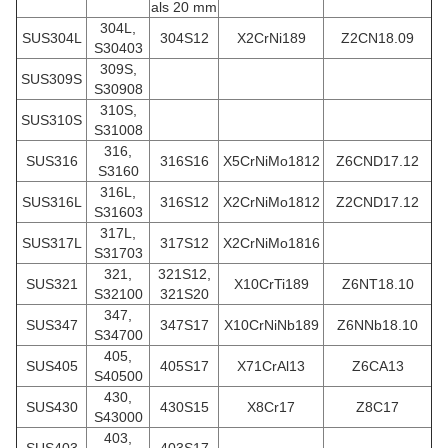
als 20 mm
304L,
SUS304L
304S12
X2CrNi189
Z2CN18.09
S30403
309S,
SUS309S
S30908
310S,
SUS310S
S31008
316,
SUS316
316S16
X5CrNiMo1812
Z6CND17.12
S3160
316L,
SUS316L
316S12
X2CrNiMo1812
Z2CND17.12
S31603
317L,
SUS317L
317S12
X2CrNiMo1816
S31703
321,
321S12,
SUS321
X10CrTi189
Z6NT18.10
S32100
321S20
347,
SUS347
347S17
X10CrNiNb189
Z6NNb18.10
S34700
405,
SUS405
405S17
X71CrAl13
Z6CA13
S40500
430,
SUS430
430S15
X8Cr17
Z8C17
S43000
403,