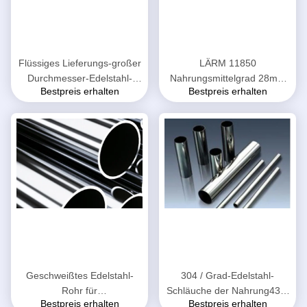
Flüssiges Lieferungs-großer
LÄRM 11850
Durchmesser-Edelstahl-
Nahrungsmittelgrad 28mm
Bestpreis erhalten
Bestpreis erhalten
Rohr 350mm - 700mm
Od-Edelstahl-Rohr, Grad der
Nenndurchmesser
Nahrung316l SS leiten
Geschweißtes Edelstahl-
304 / Grad-Edelstahl-
Rohr für
Schläuche der Nahrung430,
Bestpreis erhalten
Bestpreis erhalten
Lebensmittelhygiene-Grad-
dauerhaftes