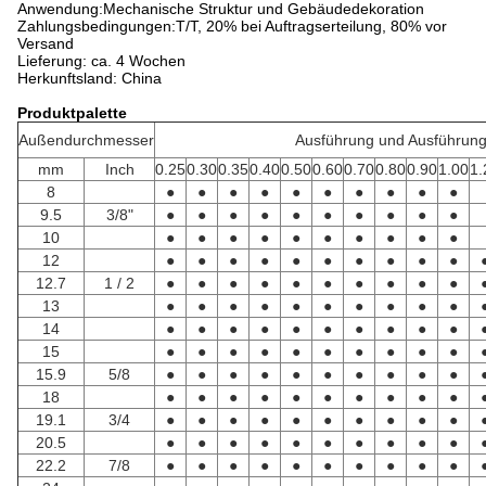
Anwendung:Mechanische Struktur und Gebäudedekoration
Zahlungsbedingungen:T/T, 20% bei Auftragserteilung, 80% vor
Versand
Lieferung: ca. 4 Wochen
Herkunftsland: China
Produktpalette
Außendurchmesser
Ausführung und Ausführun
mm
Inch
0.25
0.30
0.35
0.40
0.50
0.60
0.70
0.80
0.90
1.00
1.
8
●
●
●
●
●
●
●
●
●
●
9.5
3/8"
●
●
●
●
●
●
●
●
●
●
10
●
●
●
●
●
●
●
●
●
●
12
●
●
●
●
●
●
●
●
●
●
12.7
1 / 2
●
●
●
●
●
●
●
●
●
●
13
●
●
●
●
●
●
●
●
●
●
14
●
●
●
●
●
●
●
●
●
●
15
●
●
●
●
●
●
●
●
●
●
15.9
5/8
●
●
●
●
●
●
●
●
●
●
18
●
●
●
●
●
●
●
●
●
●
19.1
3/4
●
●
●
●
●
●
●
●
●
●
20.5
●
●
●
●
●
●
●
●
●
●
22.2
7/8
●
●
●
●
●
●
●
●
●
●