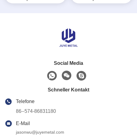
Rohr 4m/6m Länge
Nahrungsmittelgrad-
rostfreies Rohr
Social Media
Schneller Kontakt
Telefone
86--574-86831180
E-Mail
jasonwu@juyemetal.com