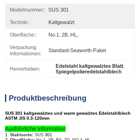
Modellnummer::
SUS 301
Technik::
Kaltgewalzt
Oberfläche::
No.1, 2B, HL,
Verpackung
Standard-Seaworth-Paket
Informationen:
Edelstahl kaltgewalztes Blatt
, 
Hervorheben:
Spiegelpolieredelstahlblech
Produktbeschreibung
SUS 301 kaltgewalztes und warm gewalztes Edelstahlblech
ASTM JIS 0.3-120mm
Ausführliche Information
1.
Stahlsorte:
SUS
301
2.
Oberfläche:
No.1, 2B, BA, 2D, NO.4, HL