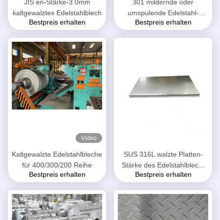
JIS en-Stärke-3.0mm
301 mildernde oder
kaltgewalztes Edelstahlblech
umspulende Edelstahl-
Bestpreis erhalten
Bestpreis erhalten
Streifen
Video
Kaltgewalzte Edelstahlbleche
SUS 316L walzte Platten-
für 400/300/200 Reihe
Stärke des Edelstahlblech-
Bestpreis erhalten
Bestpreis erhalten
0.12mm -1.2mm kalt