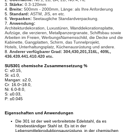
3.
Stärke:
0.3-120mm
4.
Breite:
500mm - 2000mm, Länge: als Ihre Anforderung
5.
Standard:
ASTM, JIS, en etc.
6.
Verpacken:
Seetaugliche Standardverpackung.
7.
Anwendung:
Architekturdekoration, Luxustüren, Wanddekorationsplatte,
Aufzüge, die verzieren, Metallpanzergranate, Schiffsbau sowie
Arbeiten im Freien, WerbungsNamensschild, die Decke und die
Kabinette, Gangplatten, Schirm, das Tunnelprojekt,
Hotels, Unterhaltungsplatz, Küchenausrüstung und andere.
8.
Anderer verfügbarer Grad: 304,430,201,316L, 409L,
436.439.441.410.420 etc.
SUS301 chemische Zusammensetzung %
C: ≤0.15,
Si: ≤1.0,
Mangan: ≤2.0,
Cr: 16.0~18.0,
Ni: 6.0-8.0,
S: ≤0.03,
P: ≤0.045
Eigenschaften und Anwendungen
Die 301 ist der weit verbreitetste Edelstahl, da es
hitzebeständiger Stahl ist. Es ist in der
Lebensmittelproduktionsausrüstung, in der chemischen