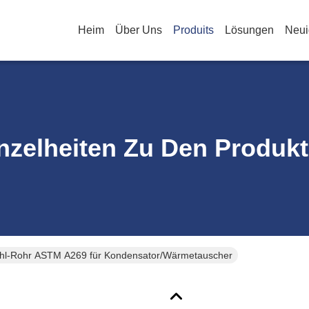
Heim
Über Uns
Produits
Lösungen
Neui
nzelheiten Zu Den Produk
ahl-Rohr ASTM A269 für Kondensator/Wärmetauscher