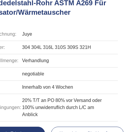
dedelstahl-Rohr ASTM A269 Für
ator/Wärmetauscher
chnung:
Juye
r:
304 304L 316L 310S 309S 321H
llmenge:
Verhandlung
negotiable
Innerhalb von 4 Wochen
20% T/T an PO 80% vor Versand oder
ingungen:
100% unwiderruflich durch L/C am
Anblick