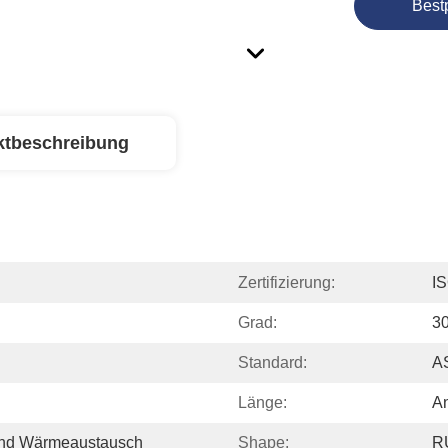
Best
ktbeschreibung
Zertifizierung:
I
Grad:
3
Standard:
A
Länge:
An
Und Wärmeaustausch
Shape:
R