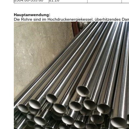
≥304.80-355.60
±1.26
Hauptanwendung:
Die Rohre sind im Hochdruckenergiekessel, überhitzendes Damp