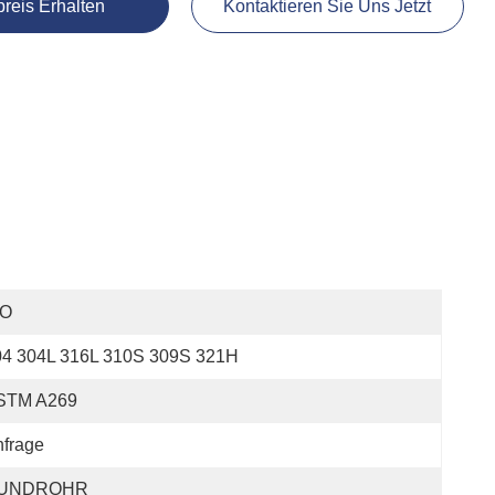
preis Erhalten
Kontaktieren Sie Uns Jetzt
SO
04 304L 316L 310S 309S 321H
STM A269
frage
UNDROHR